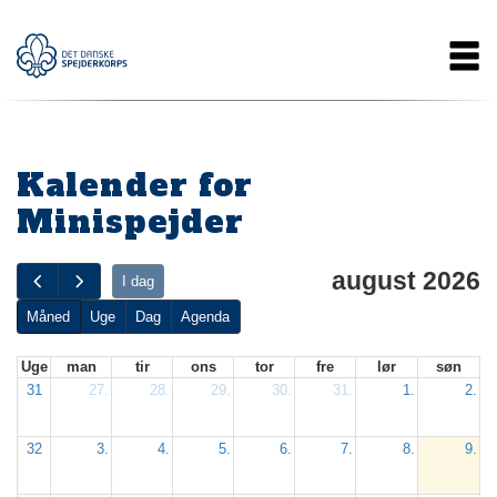
Gå
Main
til
hovedindhold
navigation
Kalender for
Minispejder
august 2026
I dag
Måned
Uge
Dag
Agenda
Uge
man
tir
ons
tor
fre
lør
søn
31
27.
28.
29.
30.
31.
1.
2.
32
3.
4.
5.
6.
7.
8.
9.