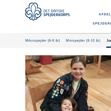
Gå
til
Top
hovedindhold
Main
AFDEL
menu
navigation
SPEJDER
Mikrospejder (6-8 år)
Minispejder (8-10 år)
Ju