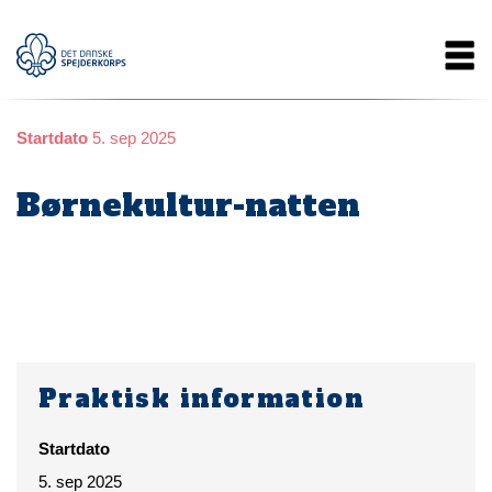
Gå
Main
til
hovedindhold
navigation
Startdato
5. sep 2025
Børnekultur-natten
Praktisk information
Startdato
5. sep 2025